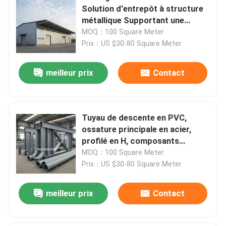
Solution d'entrepôt à structure
métallique Supportant une
charge de neige de 30 à 200 kg
MOQ：100 Square Meter
par m² Idéal pour le stockage
Prix：US $30-80 Square Meter
industriel
meilleur prix
Contact
Tuyau de descente en PVC,
ossature principale en acier,
profilé en H, composants
structurels en acier pour projets
MOQ：100 Square Meter
de construction industrielle,
Prix：US $30-80 Square Meter
durable
meilleur prix
Contact