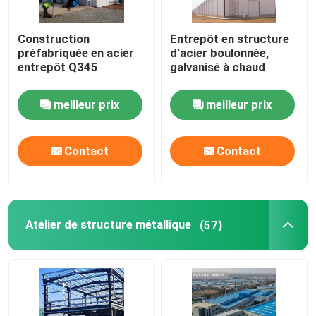
Maison préfabriquée en acier
Construction
Entrepôt en structure
préfabriquée en acier
d'acier boulonnée,
entrepôt Q345
galvanisé à chaud
Matériau de construction en acier
meilleur prix
meilleur prix
cage de poulet de couche d'oeufs
Contact
Contact
Système de cage pour poulets de chair
Système de plancher pour poulets de chair
Atelier de structure métallique
(57)