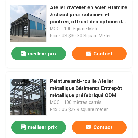
Atelier d'atelier en acier H laminé
à chaud pour colonnes et
poutres, offrant des options de
bardage de toiture en tôle
MOQ：100 Square Meter
d'acier et de panneaux sandwich
Prix：US $30-80 Square Meter
meilleur prix
Contact
Peinture anti-rouille Atelier
métallique Bâtiments Entrepôt
métallique préfabriqué ODM
MOQ：100 mètres carrés
Prix：US $29.9 square meter
meilleur prix
Contact