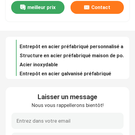
meilleur prix
Contact
Peinture anti-rouille Atelier métallique Bâtiments Entrepôt métallique préfabriqué ODM
Q345B Structure en acier bâtiment Colonne en acier ODM Certificat CE
Visite de l'usine
Entrepôt en acier préfabriqué personnalisé avec panneau sandwich
Structure en acier préfabriqué maison de poulet avec toit sandwich
Contrôle de la qualité
Acier inoxydable
Entrepôt en acier galvanisé préfabriqué
Nous contacter
Panneau sandwich Structure en acier léger entrepôt galvanisé à chaud
Bâtiments de hangars en acier préfabriqués Hangars d'avions en métal sur mesure
Nouvelles
Bâtiments de bureaux à ossature en acier certifiés CE avec résistance sismique
Bonne ductilité accrochage en acier galvanisé structure en acier résistant aux séismes
Les affaires
Laisser un message
Construction de salles en acier moderne Construction de structures en acier étanche sur mesure
Nous vous rappellerons bientôt!
BV Structure en acier résistant aux tremblements de terre Atelier fenêtre en aluminium
Demandez un devis
Constructions préfabriquées industrielles résistantes au vent Structure en acier Fenêtre en alliage d'aluminium
bâtiment d'entrepôt de structure d'acier sur mesure avec poutres de section H
Entrepôt de structures en acier
Construction de bâtiments résidentiels en métal pour les garages