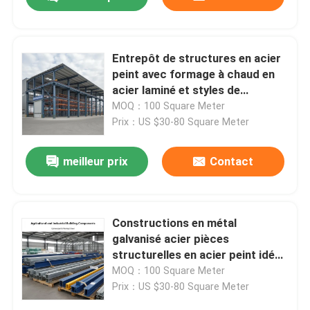
Entrepôt de structures en acier
peint avec formage à chaud en
acier laminé et styles de
faisceaux de corde rondes ou
MOQ：100 Square Meter
tubes carrés pour le stockage
Prix：US $30-80 Square Meter
industriel
meilleur prix
Contact
À la maison
Constructions en métal
galvanisé acier pièces
structurelles en acier peint idéal
Produits
pour les projets de construction
MOQ：100 Square Meter
agricoles et industriels
Prix：US $30-80 Square Meter
À propos de nous