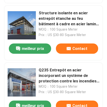
Structure isolante en acier
entrepôt étanche au feu
bâtiment à cadre en acier laminé
à chaud conçu pour le stockage
MOQ：100 Square Meter
et la protection industriels
Prix：US $30-80 Square Meter
meilleur prix
Contact
Q235 Entrepôt en acier
incorporant un système de
protection contre les incendies
facultatif idéal pour les besoins
MOQ：100 Square Meter
de stockage industriel lourd
Prix：US $30-80 Square Meter
meilleur prix
Contact