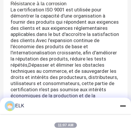
Résistance à la corrosion
La certification ISO 9001 est utilisée pour
démontrer la capacité d'une organisation à
fournir des produits qui répondent aux exigences
des clients et aux exigences réglementaires
applicables.dans le but d'accroître la satisfaction
des clients.
Avec l'expansion continue de
l'économie des produits de base et
l'internationalisation croissante, afin d'améliorer
la réputation des produits, réduire les tests
répétés,Dépasser et éliminer les obstacles
techniques au commerce, et de sauvegarder les
droits et intérêts des producteurs, distributeurs,
utilisateurs et consommateurs, cette partie de
certification n'est pas soumise aux intérêts
économiques de la production et de la
commercialisation,notarié et scientifique.
ELK
Notre société a passé la certification ISO9001 et
s'efforce d'atteindre des normes internationales
dans l'intégration de divers systèmes de
11:07 AM
gestion,indiquant que l'entreprise peut continuer