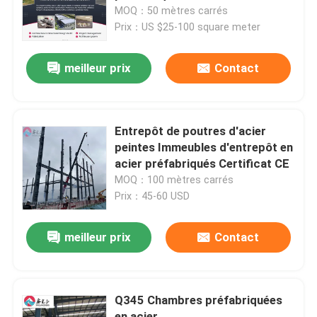
ignifuges
MOQ：50 mètres carrés
Prix：US $25-100 square meter
Visite de l'usine
meilleur prix
Contact
Contrôle de la qualité
Nous contacter
Entrepôt de poutres d'acier
peintes Immeubles d'entrepôt en
acier préfabriqués Certificat CE
Nouvelles
MOQ：100 mètres carrés
Prix：45-60 USD
Les affaires
meilleur prix
Contact
Demandez un devis
Q345 Chambres préfabriquées
Entrepôt de structures en acier
en acier