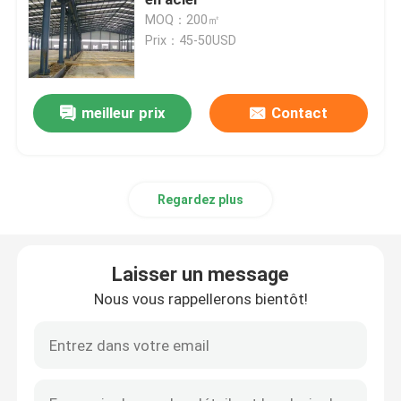
MOQ：200㎡
Prix：45-50USD
Atelier de structure métallique
Construction de structures en acier
meilleur prix
Contact
Bâtiment d'entrepôt préfabriqué
Regardez plus
Maison de la ferme
Laisser un message
Bâtiments de bureaux en acier
Nous vous rappellerons bientôt!
Accrochage structural en acier
Hall d'exposition de structure en acier