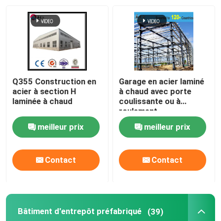
Visite de l'usine
Contrôle de la qualité
Q355 Construction en
Garage en acier laminé
Nous contacter
acier à section H
à chaud avec porte
laminée à chaud
coulissante ou à
roulement
Nouvelles
meilleur prix
meilleur prix
Les affaires
Contact
Contact
Demandez un devis
Bâtiment d'entrepôt préfabriqué
(39)
Entrepôt de structures en acier