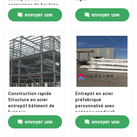
connexions de boulons
de toit et de murs
envoyer une
envoyer une
demande
demande
Construction rapide
Entrepôt en acier
À la maison
Structure en acier
préfabriqué
entrepôt bâtiment de
personnalisé avec
bureaux
panneau sandwich
Produits
environnemental
envoyer une
envoyer une
demande
demande
À propos de nous