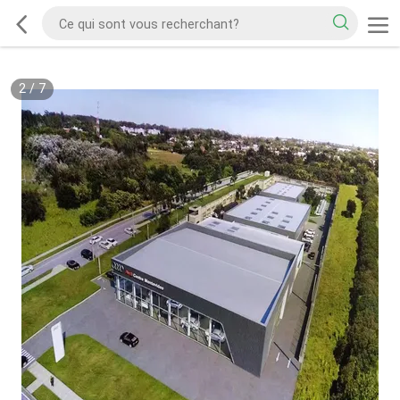
2
/
7