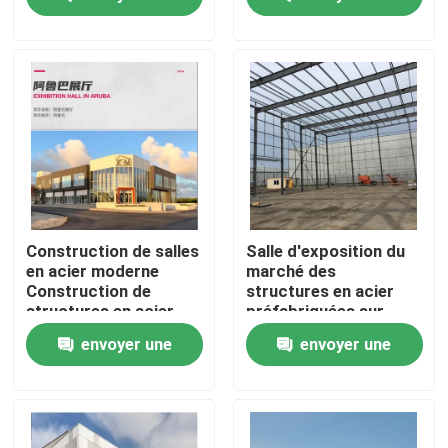
demande
demande
Visite de l'usine
Contrôle de la qualité
Nous contacter
Nouvelles
Construction de salles
Salle d'exposition du
en acier moderne
marché des
Construction de
structures en acier
Les affaires
structures en acier
préfabriquées sur
étanche sur mesure
mesure de haute
envoyer une
envoyer une
qualité
Demandez un devis
demande
demande
Entrepôt de structures en acier