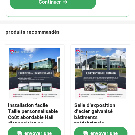
Continuer
produits recommandés
À la maison
Installation facile
Salle d'exposition
Taille personnalisable
d'acier galvanisé
Produits
Coût abordable Hall
bâtiments
d'exposition en
préfabriqués
structure d'acier
industriels ignifuges
envoyer une
envoyer une
À propos de nous