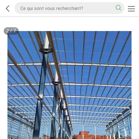
2
/
7