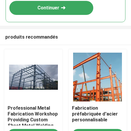
Continuer
produits recommandés
À la maison
Professional Metal
Fabrication
Produits
Fabrication Workshop
préfabriquée d'acier
Providing Custom
personnalisable
Sheet Metal Welding
À propos de nous