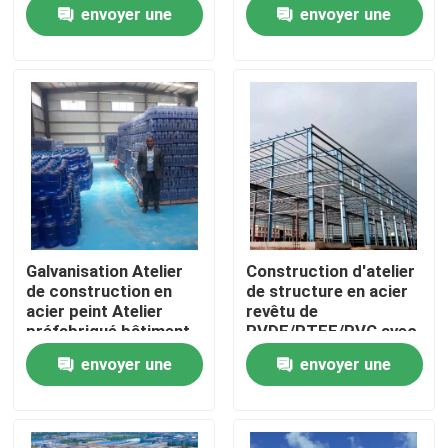
Cutting and Assembly
envoyer une
envoyer une
Solutions for
Industrial
demande
demande
Visite de l'usine
Contrôle de la qualité
Nous contacter
Nouvelles
Galvanisation Atelier
Construction d'atelier
de construction en
de structure en acier
Les affaires
acier peint Atelier
revêtu de
préfabriqué bâtiment
PVDF/PTFE/PVC avec
capacité de levage par
envoyer une
envoyer une
grue
Demandez un devis
demande
demande
Entrepôt de structures en acier