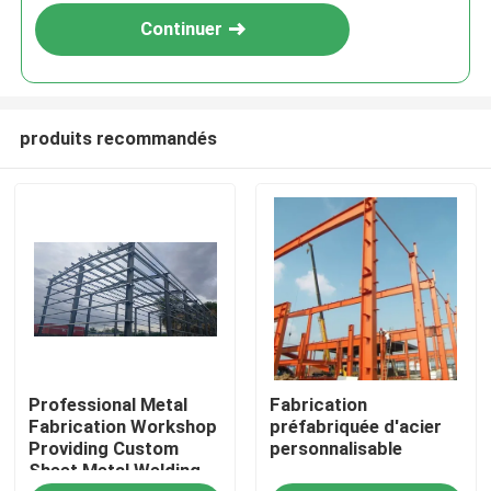
Continuer
produits recommandés
À la maison
Professional Metal
Fabrication
Produits
Fabrication Workshop
préfabriquée d'acier
Providing Custom
personnalisable
Sheet Metal Welding
À propos de nous