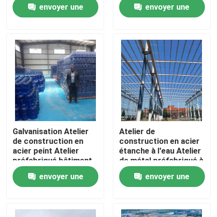
Cutting and Assembly
envoyer une
envoyer une
Solutions for
Industrial
demande
demande
Visite de l'usine
Contrôle de la qualité
Nous contacter
Nouvelles
Galvanisation Atelier
Atelier de
de construction en
construction en acier
Les affaires
acier peint Atelier
étanche à l'eau Atelier
préfabriqué bâtiment
de métal préfabriqué à
faible teneur en
envoyer une
envoyer une
carbone
Demandez un devis
demande
demande
Entrepôt de structures en acier