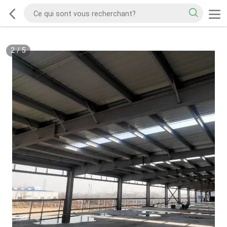
2
/
5