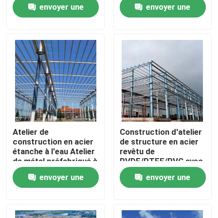
Cutting and Assembly
envoyer une
envoyer une
Solutions for
Industrial
demande
demande
Visite de l'usine
Contrôle de la qualité
Nous contacter
Nouvelles
Atelier de
Construction d'atelier
construction en acier
de structure en acier
Les affaires
étanche à l'eau Atelier
revêtu de
de métal préfabriqué à
PVDF/PTFE/PVC avec
faible teneur en
capacité de levage par
envoyer une
envoyer une
carbone
grue
Demandez un devis
demande
demande
Entrepôt de structures en acier