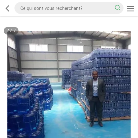
2
/
7