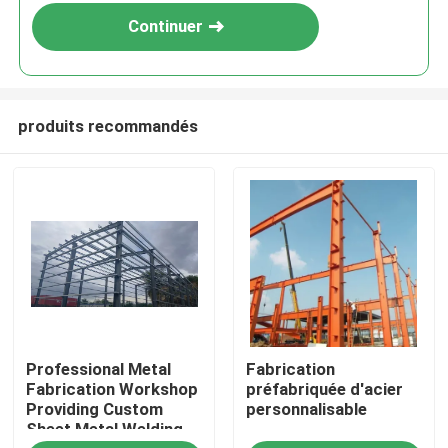
Continuer
produits recommandés
À la maison
Professional Metal
Fabrication
Produits
Fabrication Workshop
préfabriquée d'acier
Providing Custom
personnalisable
Sheet Metal Welding
À propos de nous