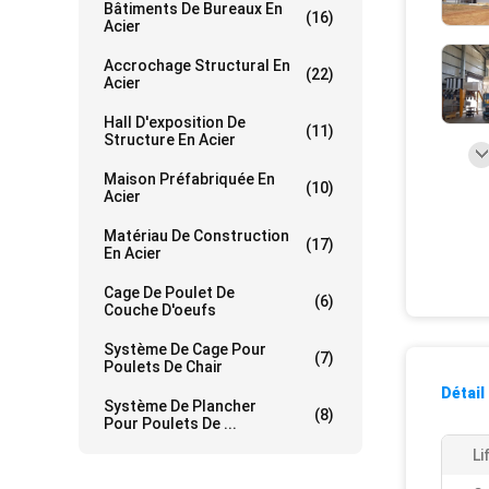
Bâtiments De Bureaux En
(16)
Acier
Accrochage Structural En
(22)
Acier
Hall D'exposition De
(11)
Structure En Acier
Maison Préfabriquée En
(10)
Acier
Matériau De Construction
(17)
En Acier
Cage De Poulet De
(6)
Couche D'oeufs
Système De Cage Pour
(7)
Poulets De Chair
Détail
Système De Plancher
(8)
Pour Poulets De ...
Li