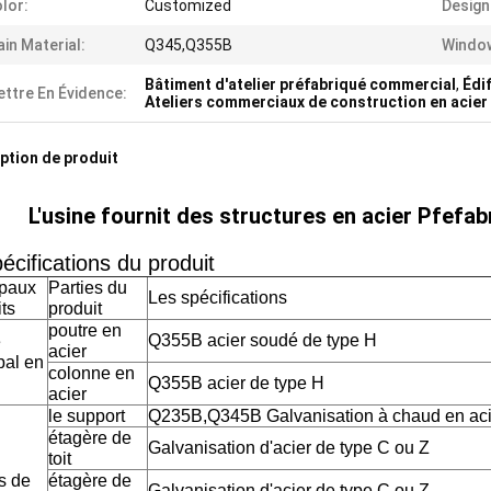
lor:
Customized
Design
in Material:
Q345,Q355B
Windo
Bâtiment d'atelier préfabriqué commercial
,
Édi
ttre En Évidence:
Ateliers commerciaux de construction en acier
ption de produit
L'usine fournit des structures en acier Pfef
écifications du produit
ipaux
Parties du
Les spécifications
ts
produit
poutre en
Q355B acier soudé de type H
e
acier
pal en
colonne en
Q355B acier de type H
acier
le support
Q235B,Q345B Galvanisation à chaud en aci
étagère de
Galvanisation d'acier de type C ou Z
toit
s de
étagère de
Galvanisation d'acier de type C ou Z