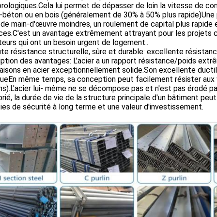
ologiques.Cela lui permet de dépasser de loin la vitesse de con
-béton ou en bois (généralement de 30% à 50% plus rapide)Une p
de main-d'œuvre moindres, un roulement de capital plus rapide 
es.C'est un avantage extrêmement attrayant pour les projets co
ateurs qui ont un besoin urgent de logement..
te résistance structurelle, sûre et durable: excellente résista
ption des avantages: L'acier a un rapport résistance/poids extr
isons en acier exceptionnellement solide.Son excellente ductil
ueEn même temps, sa conception peut facilement résister aux v
s).L'acier lui- même ne se décompose pas et n'est pas érodé par
rié, la durée de vie de la structure principale d'un bâtiment peut
ies de sécurité à long terme et une valeur d'investissement.