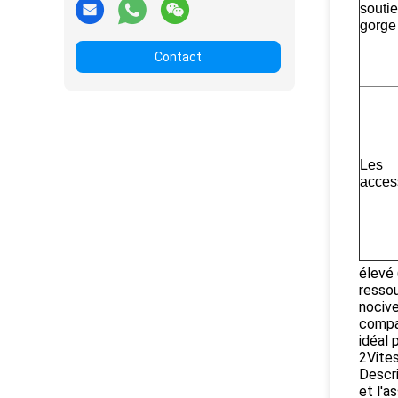
soutie
gorge
Contact
Les
acces
élevé 
ressou
nocive
compat
idéal
2Vites
Descri
et l'a