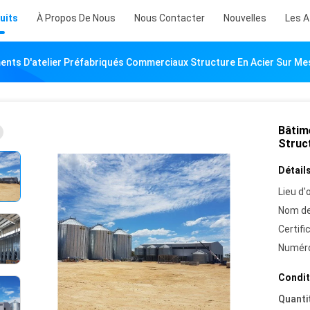
uits
À Propos De Nous
Nous Contacter
Nouvelles
Les A
ents D'atelier Préfabriqués Commerciaux Structure En Acier Sur Me
Bâtim
Struc
Détails
Lieu d'o
Nom de
Certifi
Numéro
Condit
Quanti