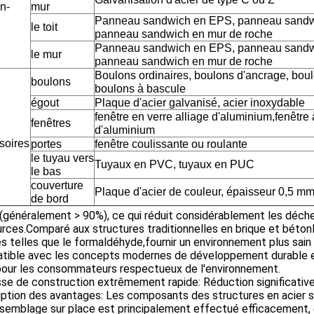
n-
mur
Panneau sandwich en EPS, panneau sandwic
le toit
panneau sandwich en mur de roche
Panneau sandwich en EPS, panneau sandwic
le mur
panneau sandwich en mur de roche
Boulons ordinaires, boulons d'ancrage, bou
boulons
boulons à bascule
égout
Plaque d'acier galvanisé, acier inoxydable
fenêtre en verre alliage d'aluminium,fenêtre 
fenêtres
d'aluminium
soires
portes
fenêtre coulissante ou roulante
le tuyau vers
Tuyaux en PVC, tuyaux en PUC
le bas
couverture
Plaque d'acier de couleur, épaisseur 0,5 m
de bord
(généralement > 90%), ce qui réduit considérablement les déch
rces.Comparé aux structures traditionnelles en brique et béton
s telles que le formaldéhyde,fournir un environnement plus sain
ible avec les concepts modernes de développement durable et d
 pour les consommateurs respectueux de l'environnement.
se de construction extrêmement rapide: Réduction significative
ption des avantages: Les composants des structures en acier so
ssemblage sur place est principalement effectué efficacement, 