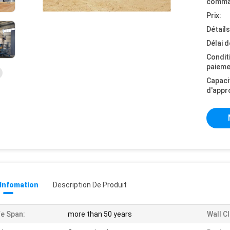
comma
Prix:
Détail
Délai d
Condit
paieme
Capaci
d'appr
 Infomation
Description De Produit
fe Span:
more than 50 years
Wall C