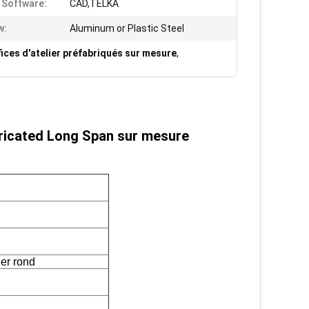
 Software:
CAD,TELKA
w:
Aluminum or Plastic Steel
fices d'atelier préfabriqués sur mesure
,
abricated Long Span sur mesure
er rond