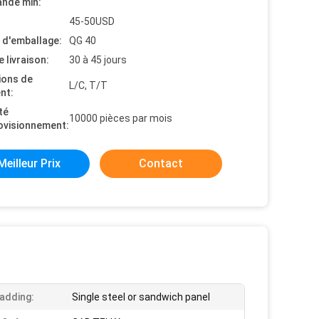
nde min:
45-50USD
s d'emballage:
QG 40
e livraison:
30 à 45 jours
ions de
L/C, T/T
nt:
té
10000 pièces par mois
ovisionnement:
Meilleur Prix
Contact
ladding:
Single steel or sandwich panel