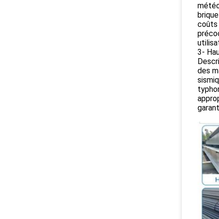
météor
brique
coûts 
précoc
utilis
3- Hau
Descri
des ma
sismiq
typhon
approp
garant