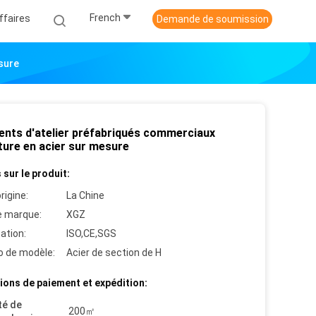
French
ffaires
Demande de soumission
sure
ents d'atelier préfabriqués commerciaux
ture en acier sur mesure
 sur le produit:
rigine:
La Chine
 marque:
XGZ
cation:
ISO,CE,SGS
 de modèle:
Acier de section de H
ions de paiement et expédition:
té de
200㎡