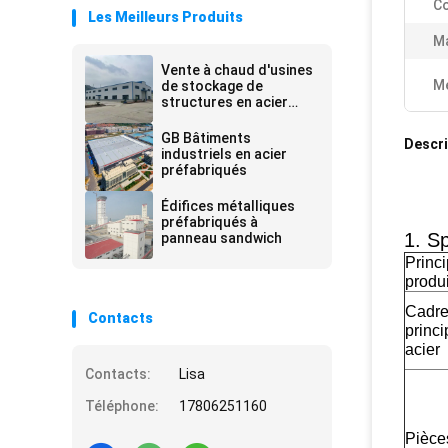
Co
Les Meilleurs Produits
Ma
Vente à chaud d'usines
Me
de stockage de
structures en acier
préfabriquées
GB Bâtiments
Descri
industriels en acier
préfabriqués
Édifices métalliques
préfabriqués à
1. Sp
panneau sandwich
Princ
produi
Cadr
Contacts
princi
acier
Contacts:
Lisa
Téléphone:
17806251160
Pièce