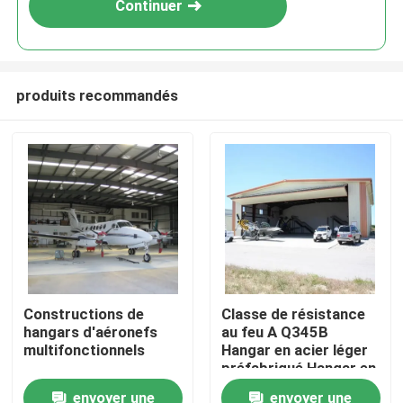
Continuer
produits recommandés
À la maison
Constructions de
Classe de résistance
hangars d'aéronefs
au feu A Q345B
Produits
multifonctionnels
Hangar en acier léger
préfabriqué Hangar en
acier de charpente
envoyer une
envoyer une
À propos de nous