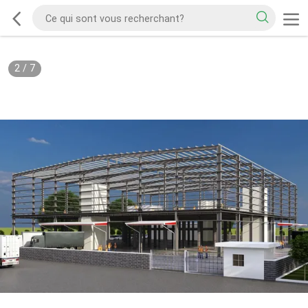
2
/
7