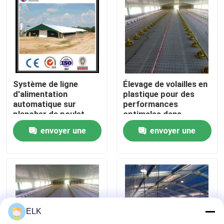
Visite de l'usine
Contrôle de la qualité
Système de ligne
Élevage de volailles en
Nous contacter
d'alimentation
plastique pour des
automatique sur
performances
plancher de poulet
optimales dans
Nouvelles
personnalisé avec
l'élevage de volailles
envoyer une
envoyer une
structure en acier
demande
demande
Les affaires
Demandez un devis
ELK
Entrepôt de structures en acier