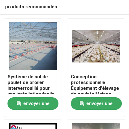
produits recommandés
Système de sol de
Conception
poulet de broiler
professionnelle
interverrouillé pour
Équipement d'élevage
À la maison
une installation facile
de poulets Maison
Norme de nettoyage à
préfabriquée
envoyer une
envoyer une
haute pression
bâtiments en acier
Produits
demande
demande
À propos de nous