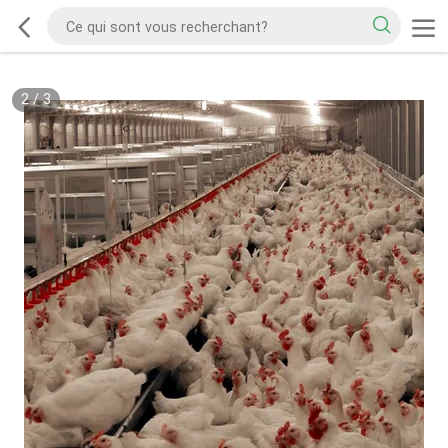
2
/
3