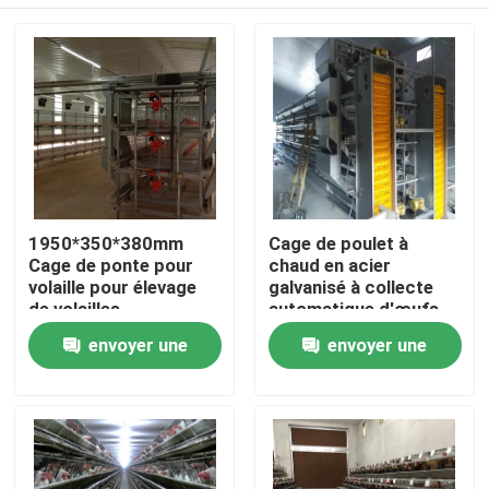
1950*350*380mm
Cage de poulet à
Cage de ponte pour
chaud en acier
volaille pour élevage
galvanisé à collecte
de volailles
automatique d'œufs
avec système
À la maison
envoyer une
envoyer une
d'élimination du fumier
demande
demande
Produits
À propos de nous