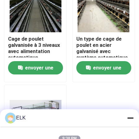
Visite de l'usine
Contrôle de la qualité
Cage de poulet
Un type de cage de
galvanisée à 3 niveaux
poulet en acier
avec alimentation
galvanisé avec
Nous contacter
automatique
système automatique
d'absorption /
envoyer une
envoyer une
élimination du fumier
Nouvelles
demande
demande
Les affaires
Demandez un devis
ELK
Entrepôt de structures en acier
9:38 PM