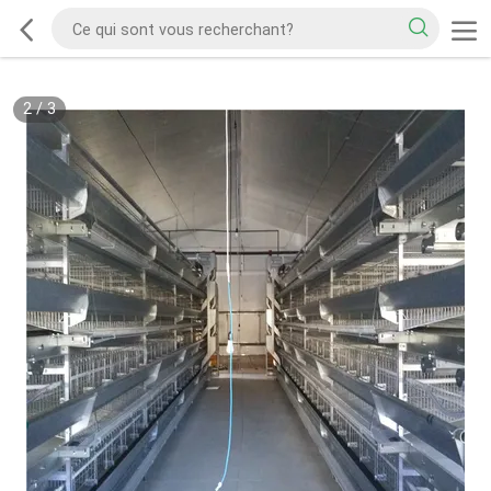
2
/
3