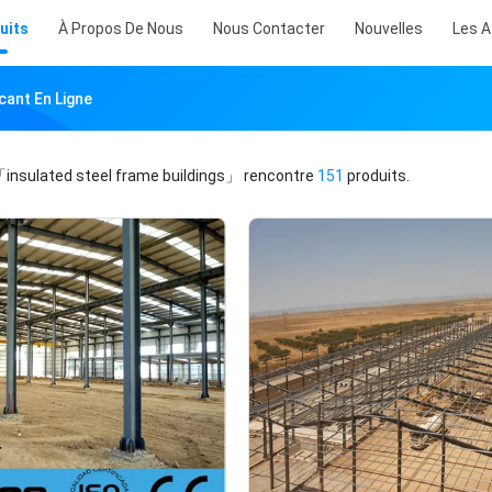
uits
À Propos De Nous
Nous Contacter
Nouvelles
Les A
cant En Ligne
insulated steel frame buildings」
rencontre
151
produits.