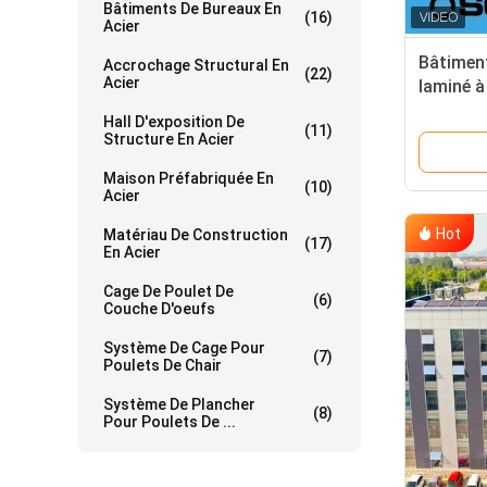
Bâtiments De Bureaux En
(16)
Acier
Bâtiment
Accrochage Structural En
(22)
Acier
laminé à
Hall D'exposition De
(11)
Structure En Acier
Maison Préfabriquée En
(10)
Acier
Hot
Matériau De Construction
(17)
En Acier
Cage De Poulet De
(6)
Couche D'oeufs
Système De Cage Pour
(7)
Poulets De Chair
Système De Plancher
(8)
Pour Poulets De ...