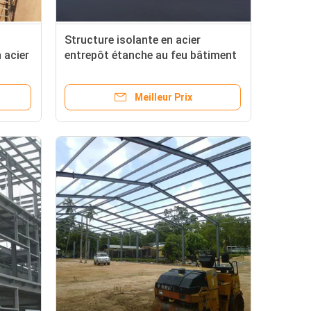
Structure isolante en acier
 acier
entrepôt étanche au feu bâtiment
à cadre en acier laminé à chaud
conçu pour le stockage et la
Meilleur Prix
protection industriels