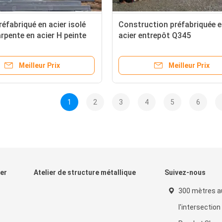
réfabriqué en acier isolé
Construction préfabriquée 
rpente en acier H peinte
acier entrepôt Q345
nisée
Meilleur Prix
Meilleur Prix
1
2
3
4
5
6
ier
Atelier de structure métallique
Suivez-nous
300 mètres a
l'intersectio