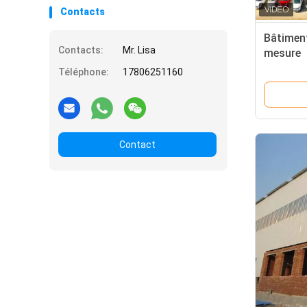
Contacts
Bâtiment
Contacts:
Mr. Lisa
mesure
Téléphone:
17806251160
Contact