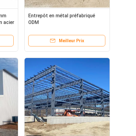
 mm
Entrepôt en métal préfabriqué
n acier
ODM
res
ne
Meilleur Prix
orte