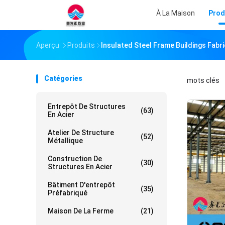
À La Maison
Prod
Aperçu
Produits
Insulated Steel Frame Buildings Fabri
Catégories
mots clés
「
Entrepôt De Structures
(63)
En Acier
Atelier De Structure
(52)
Métallique
Construction De
(30)
Structures En Acier
Bâtiment D'entrepôt
(35)
Préfabriqué
Maison De La Ferme
(21)