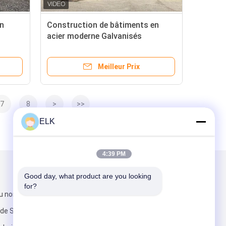
en
Construction de bâtiments en
acier moderne Galvanisés
Entrepôt industriel en acier
Meilleur Prix
7
8
>
>>
ELK
4:39 PM
Mail nous
Good day, what product are you looking 
for?
u nord de
n de Shenzhen