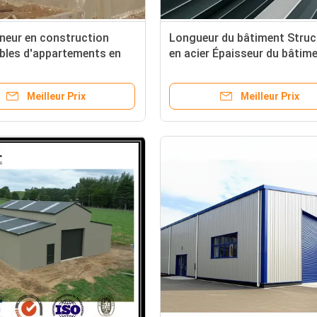
neur en construction
Longueur du bâtiment Struc
bles d'appartements en
en acier Épaisseur du bâtime
28 mm Cadre métallique de
précision pour les solutions
Meilleur Prix
Meilleur Prix
construction industrielle