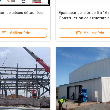
ion de pièces détachées
Épaisseur de la bride 5 à 16
Construction de structure e
construite à partir de matiè
premières en acier au carbo
Meilleur Prix
Meilleur Prix
avec porte coulissante ou p
roulante pour le commerce