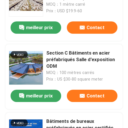
en acier
MOQ：1 mètre carré
Prix：USD $19.9-60
Visite de l'usine
meilleur prix
Contact
Contrôle de la qualité
Nous contacter
Section C Bâtiments en acier
préfabriqués Salle d'exposition
ODM
Nouvelles
MOQ：100 mètres carrés
Prix：US $30-80 square meter
Les affaires
meilleur prix
Contact
Demandez un devis
Bâtiments de bureaux
Entrepôt de structures en acier
préfabriqués en acier certifiés