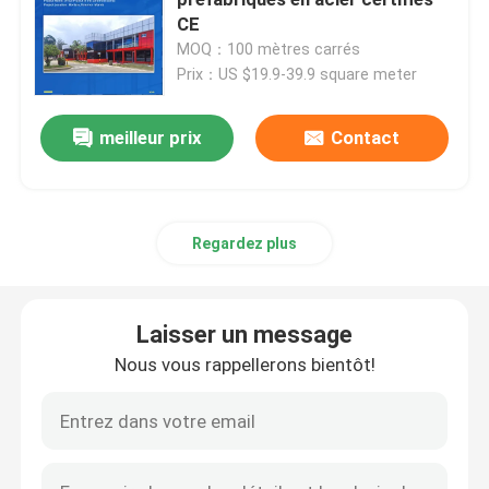
CE
MOQ：100 mètres carrés
Atelier de structure métallique
Prix：US $19.9-39.9 square meter
Construction de structures en acier
meilleur prix
Contact
Bâtiment d'entrepôt préfabriqué
Regardez plus
Maison de la ferme
Laisser un message
Bâtiments de bureaux en acier
Nous vous rappellerons bientôt!
Accrochage structural en acier
Hall d'exposition de structure en acier