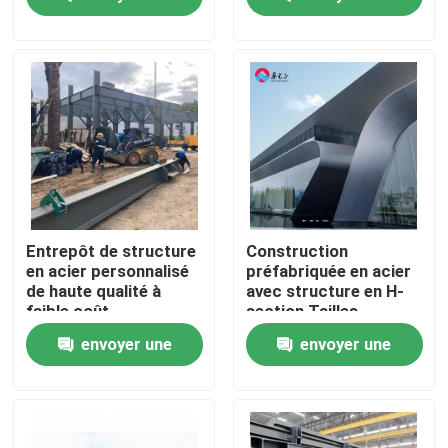
demande
demande
Visite de l'usine
Contrôle de la qualité
Nous contacter
Nouvelles
Entrepôt de structure
Construction
en acier personnalisé
préfabriquée en acier
de haute qualité à
avec structure en H-
Les affaires
faible coût
section Tailles
personnalisées
envoyer une
envoyer une
Demandez un devis
demande
demande
Entrepôt de structures en acier