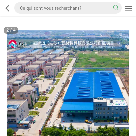
2
/
4