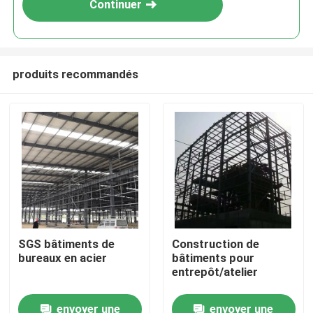
Continuer
produits recommandés
À la maison
SGS bâtiments de
Construction de
bureaux en acier
bâtiments pour
Produits
entrepôt/atelier
envoyer une
envoyer une
À propos de nous