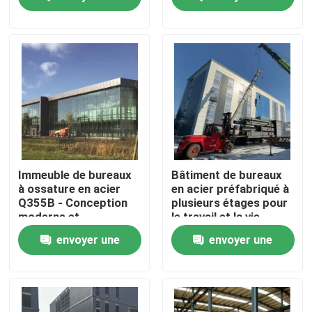
demande
demande
Visite de l'usine
Contrôle de la qualité
Nous contacter
Nouvelles
Immeuble de bureaux
Bâtiment de bureaux
à ossature en acier
en acier préfabriqué à
Q355B - Conception
plusieurs étages pour
Les affaires
moderne et
le travail et la vie
écologique
envoyer une
envoyer une
Demandez un devis
demande
demande
Entrepôt de structures en acier