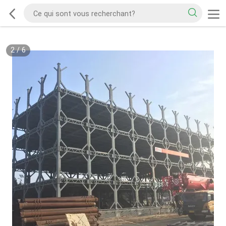
2
/
6