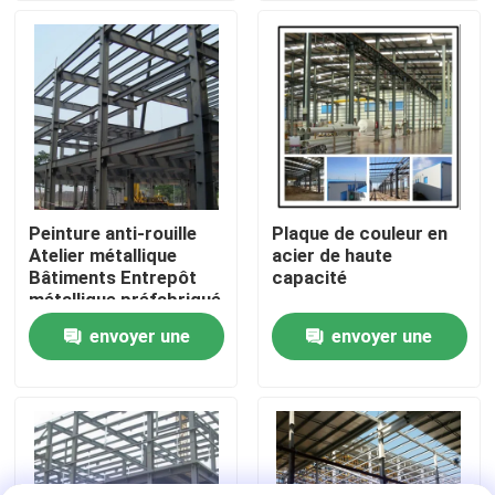
Visite de l'usine
Contrôle de la qualité
Nous contacter
Peinture anti-rouille
Plaque de couleur en
Atelier métallique
acier de haute
Nouvelles
Bâtiments Entrepôt
capacité
métallique préfabriqué
ODM
envoyer une
envoyer une
Les affaires
demande
demande
Demandez un devis
Entrepôt de structures en acier