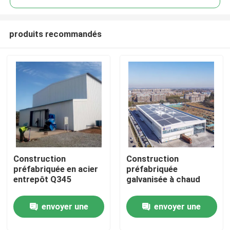
produits recommandés
Construction
Construction
À la maison
préfabriquée en acier
préfabriquée
entrepôt Q345
galvanisée à chaud
Produits
envoyer une
envoyer une
À propos de nous
demande
demande