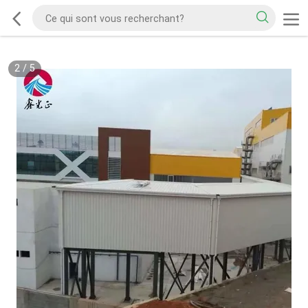
2
/
5