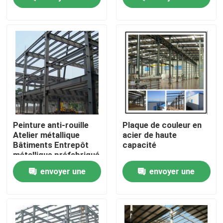
demande
demande
Visite de l'usine
Contrôle de la qualité
Nous contacter
Nouvelles
Peinture anti-rouille
Plaque de couleur en
Atelier métallique
acier de haute
Bâtiments Entrepôt
capacité
Les affaires
métallique préfabriqué
ODM
envoyer une
envoyer une
Demandez un devis
demande
demande
Entrepôt de structures en acier