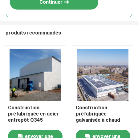
Continuer
produits recommandés
À la maison
Construction
Construction
préfabriquée en acier
préfabriquée
Produits
entrepôt Q345
galvanisée à chaud
envoyer une
envoyer une
À propos de nous