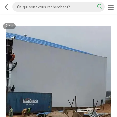
2
/
4