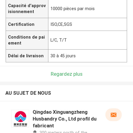
Capacité d'approv
10000 pièces par mois
isionnement
Certification
ISO,CE,SGS
Conditions de pai
L/C, T/T
ement
Délai de livraison
30 à 45 jours
Regardez plus
AU SUJET DE NOUS
Qingdao Xinguangzheng
Husbandry Co., Ltd profil du
fabricant
300 meters north of the