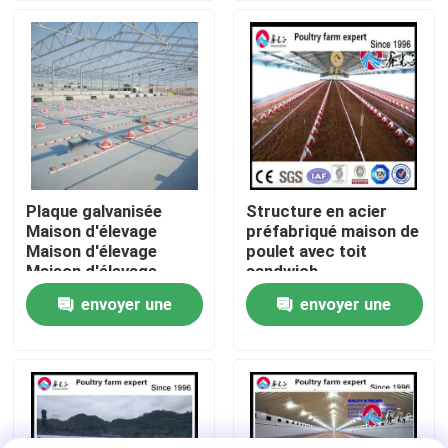
Visite de l'usine
Contrôle de la qualité
Nous contacter
Plaque galvanisée
Structure en acier
Maison d'élevage
préfabriqué maison de
Nouvelles
Maison d'élevage
poulet avec toit
Maison d'élevage
sandwich
envoyer une
envoyer une
Les affaires
demande
demande
Demandez un devis
Entrepôt de structures en acier