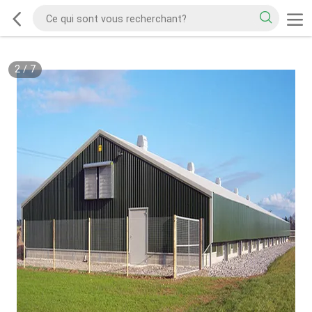
2
/
7