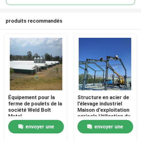
produits recommandés
Équipement pour la
Structure en acier de
À la maison
ferme de poulets de la
l'élevage industriel
société Weld Bolt
Maison d'exploitation
Metal
agricole Utilisation du
Produits
panneau coloré
envoyer une
envoyer une
À propos de nous
demande
demande