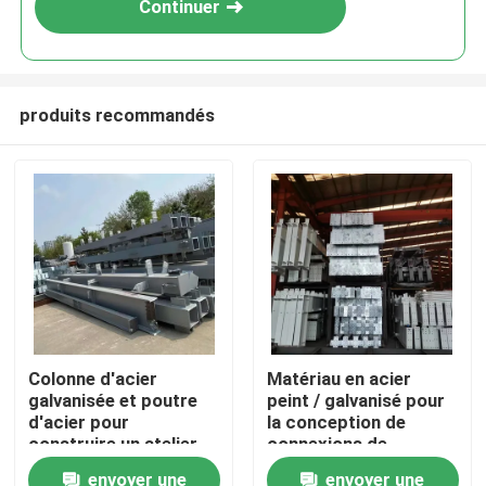
Continuer
produits recommandés
À la maison
Colonne d'acier
Matériau en acier
galvanisée et poutre
peint / galvanisé pour
Produits
d'acier pour
la conception de
construire un atelier
connexions de
d'entrepôt d'acier
boulons de toit et de
envoyer une
envoyer une
À propos de nous