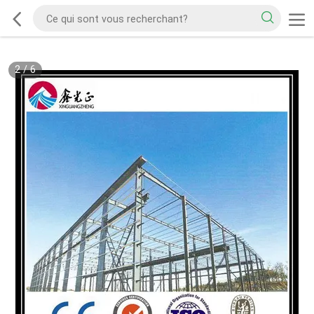
2
/
6