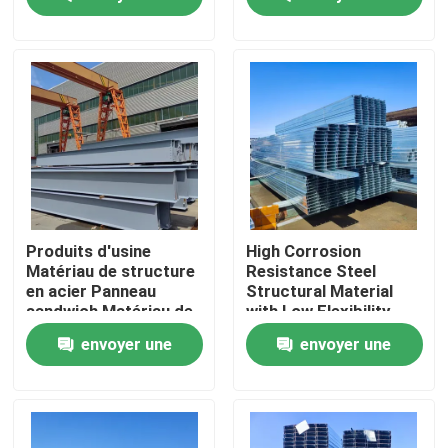
murs
demande
demande
Visite de l'usine
Contrôle de la qualité
Nous contacter
Nouvelles
Produits d'usine
High Corrosion
Matériau de structure
Resistance Steel
en acier Panneau
Structural Material
Les affaires
sandwich Matériau de
with Low Flexibility
construction
and High Fire
envoyer une
envoyer une
Resistance
Demandez un devis
demande
demande
Entrepôt de structures en acier