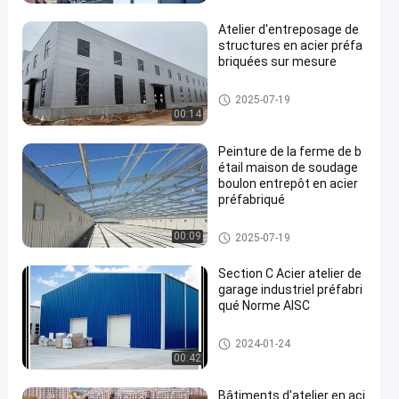
Atelier d'entreposage de
structures en acier préfa
briquées sur mesure
Entrepôt de structures en acier
2025-07-19
00:14
Peinture de la ferme de b
étail maison de soudage
boulon entrepôt en acier
préfabriqué
Maison de la ferme
00:09
2025-07-19
Section C Acier atelier de
garage industriel préfabri
qué Norme AISC
Atelier de structure métallique
2024-01-24
00:42
Bâtiments d'atelier en aci