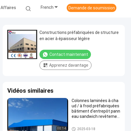
French
 Affaires
Demande de soumission
Constructions préfabriquées de structure
en acier à épaisseur légère
Contact maintenant
Apprenez davantage
Vidéos similaires
Colonnes laminées à cha
ud / à froid préfabriquées
bâtiment d'entrepôt pann
eau sandwich revêtemen
t en tôle d'acier pour la co
nstruction durable
Entrepôt de structures en acier
00:14
2025-03-18