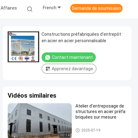
French
 Affaires
Demande de soumission
Constructions préfabriquées d'entrepôt
en acier en acier personnalisable
Contact maintenant
Apprenez davantage
Vidéos similaires
Atelier d'entreposage de
structures en acier préfa
briquées sur mesure
Entrepôt de structures en acier
2025-07-19
00:14