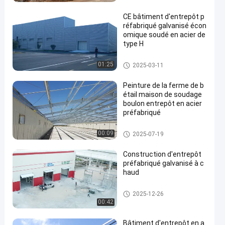
CE bâtiment d'entrepôt p
réfabriqué galvanisé écon
omique soudé en acier de
type H
Bâtiment d'entrepôt préfabriqu
01:25
2025-03-11
é
Peinture de la ferme de b
étail maison de soudage
boulon entrepôt en acier
préfabriqué
Maison de la ferme
00:09
2025-07-19
Construction d'entrepôt
préfabriqué galvanisé à c
haud
Bâtiment d'entrepôt préfabriqu
2025-12-26
é
00:42
Bâtiment d'entrepôt en a