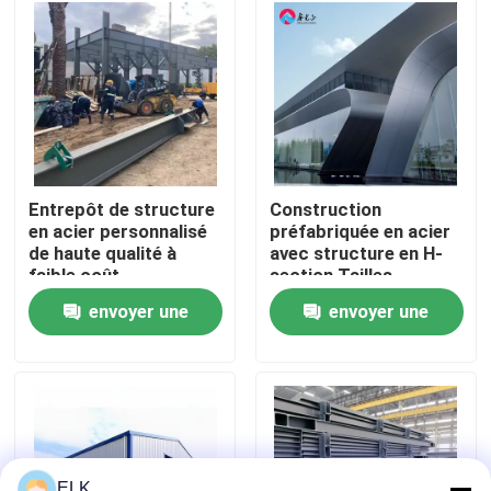
Visite de l'usine
Contrôle de la qualité
Nous contacter
Entrepôt de structure
Construction
en acier personnalisé
préfabriquée en acier
de haute qualité à
avec structure en H-
Nouvelles
faible coût
section Tailles
personnalisées
envoyer une
envoyer une
Les affaires
demande
demande
Demandez un devis
Entrepôt de structures en acier
ELK