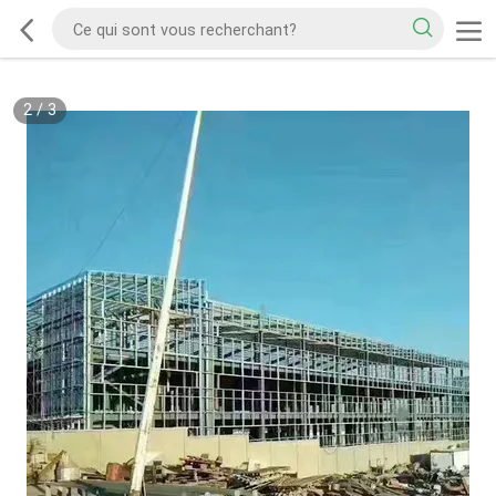
2
/
3