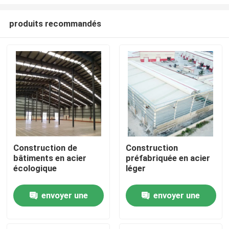
produits recommandés
Construction de
Construction
bâtiments en acier
préfabriquée en acier
À la maison
écologique
léger
Produits
envoyer une
envoyer une
demande
demande
À propos de nous