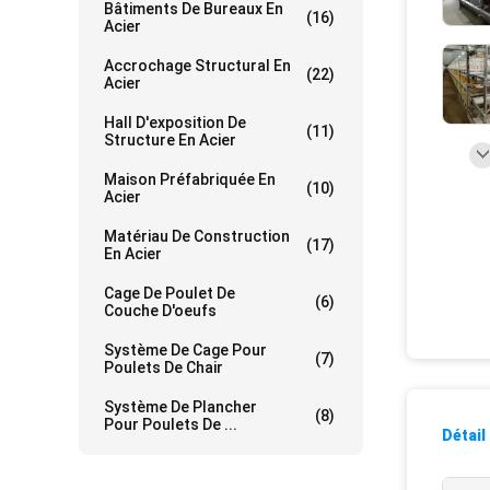
Bâtiments De Bureaux En
(16)
Acier
Accrochage Structural En
(22)
Acier
Hall D'exposition De
(11)
Structure En Acier
Maison Préfabriquée En
(10)
Acier
Matériau De Construction
(17)
En Acier
Cage De Poulet De
(6)
Couche D'oeufs
Système De Cage Pour
(7)
Poulets De Chair
Système De Plancher
(8)
Pour Poulets De ...
Détail