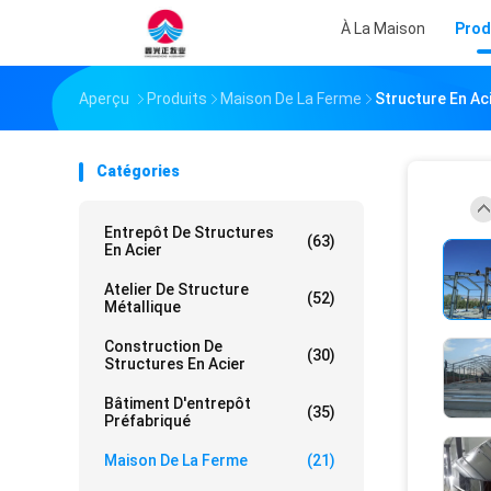
À La Maison
Prod
Aperçu
Produits
Maison De La Ferme
Structure En Aci
Catégories
Entrepôt De Structures
(63)
En Acier
Atelier De Structure
(52)
Métallique
Construction De
(30)
Structures En Acier
Bâtiment D'entrepôt
(35)
Préfabriqué
Maison De La Ferme
(21)