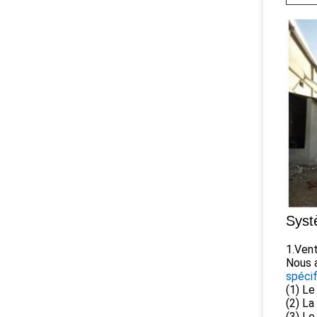
Syst
1.Vent
Nous a
spécif
(1) Le
(2) La
(3) L