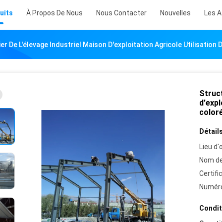
uits
À Propos De Nous
Nous Contacter
Nouvelles
Les A
er De L'élevage Industriel Maison D'exploitation Agricole Utilisation
Struct
d'expl
color
Détails
Lieu d'o
Nom de
Certifi
Numéro
Condit