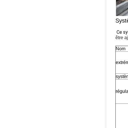
Syst
Ce sys
être a
Nom
extrém
systèm
régul