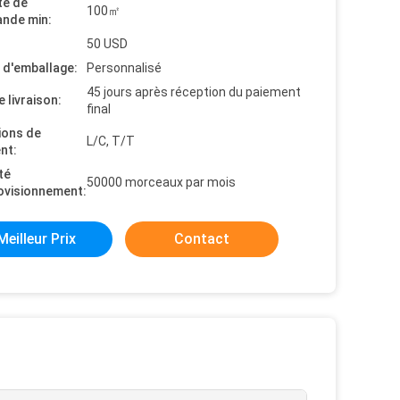
té de
100㎡
nde min:
50 USD
s d'emballage:
Personnalisé
45 jours après réception du paiement
e livraison:
final
ions de
L/C, T/T
nt:
té
50000 morceaux par mois
ovisionnement:
Meilleur Prix
Contact