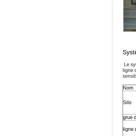
Syst
Le sys
ligne 
sensib
Nom
Silo
grue d
ligne 