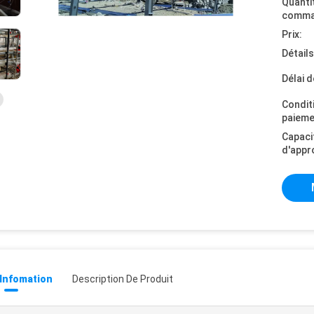
Quanti
comma
Prix:
Détail
Délai d
Condit
paieme
Capaci
d'appr
 Infomation
Description De Produit