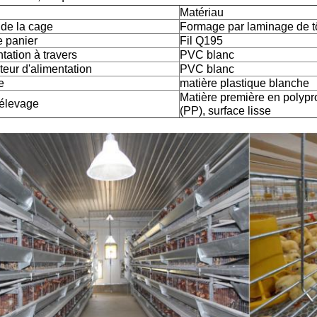
Matériau
 de la cage
Formage par laminage de t
de panier
Fil Q195
tation à travers
PVC blanc
teur d'alimentation
PVC blanc
e
matière plastique blanche
Matière première en polypro
d'élevage
(PP), surface lisse