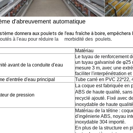
ème d'abreuvement automatique
tème donnera aux poulets de l'eau fraîche à boire, empêchera la
joutés à l'eau pour réduire la morbidité des poulets.
Matériau
Le tuyau de renforcement de
un tuyau galvanisé de φ25
ité avant de la conduite d'eau
mesure 3 m, avec une extré
faciliter l'interpénétration e
e d'entrée d'eau principal
Tube carré en PVC 22*22, 4
La coque est fabriquée en p
ABS de haute qualité, sans
ateur de pression
recyclé ajouté. Fixé avec d
inoxydable de haute qualité
Matériau de la tétine : coqu
d'ingénierie ABS, noyau int
inoxydable 304 importé.
En plus de la structure en p