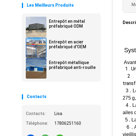
Me
Les Meilleurs Produits
Entrepôt en métal
Descri
préfabriqué ODM
Entrepôt en acier
préfabriqué d'OEM
Sys
Avant
Entrepôt métallique
préfabriqué anti-rouille
1 . U
2 . L
transf
3 . L
Contacts
275 g,
4 . La
ailes 
Contacts:
Lisa
5 . La
Téléphone:
17806251160
6 . A
vieill