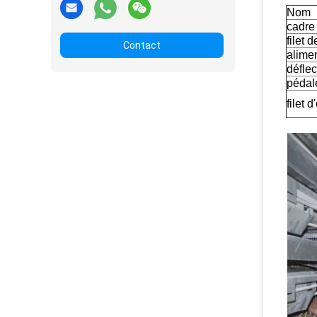
Nom
cadre
filet 
Contact
alimen
déflec
pédal
filet 