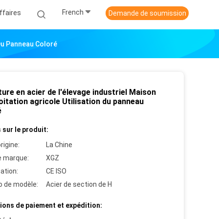
French
ffaires
Demande de soumission
 Du Panneau Coloré
ure en acier de l'élevage industriel Maison
oitation agricole Utilisation du panneau
é
 sur le produit:
rigine:
La Chine
 marque:
XGZ
cation:
CE ISO
 de modèle:
Acier de section de H
ions de paiement et expédition: