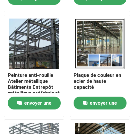
demande
demande
Visite de l'usine
Contrôle de la qualité
Nous contacter
Nouvelles
Peinture anti-rouille
Plaque de couleur en
Atelier métallique
acier de haute
Bâtiments Entrepôt
capacité
Les affaires
métallique préfabriqué
ODM
envoyer une
envoyer une
Demandez un devis
demande
demande
Entrepôt de structures en acier