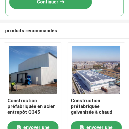
Continuer
produits recommandés
À la maison
Construction
Construction
préfabriquée en acier
préfabriquée
Produits
entrepôt Q345
galvanisée à chaud
envoyer une
envoyer une
À propos de nous