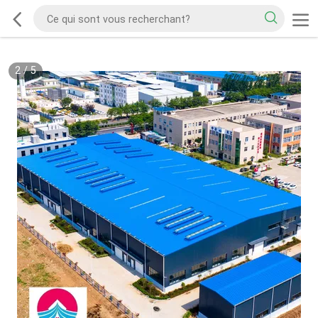
2
/
5