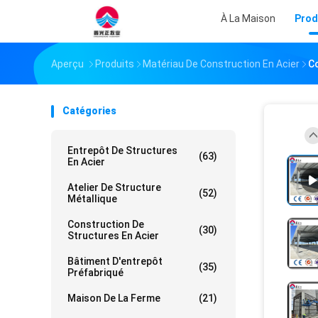
À La Maison
Prod
Aperçu
Produits
Matériau De Construction En Acier
Co
Catégories
Entrepôt De Structures
(63)
En Acier
Atelier De Structure
(52)
Métallique
Construction De
(30)
Structures En Acier
Bâtiment D'entrepôt
(35)
Préfabriqué
Maison De La Ferme
(21)