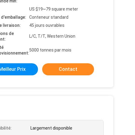
nde min:
US $19~79 square meter
s d'emballage:
Conteneur standard
e livraison:
45 jours ouvrables
ions de
L/C, T/T, Western Union
nt:
té
5000 tonnes par mois
ovisionnement:
Meilleur Prix
Contact
bilité:
Largement disponible