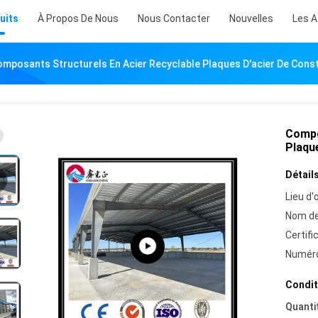
uits
À Propos De Nous
Nous Contacter
Nouvelles
Les A
mposants Structurels En Acier Recyclable Plaques D'acier De Const
Compo
Plaqu
Détails
Lieu d'o
Nom de
Certifi
Numéro
Condit
Quanti