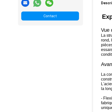
Descri
Exp
Contact
Vue 
La str
rond, 
pièces
essais
condit
Avan
La con
constr
L'acie
la lon
- Flex
fabriq
unique