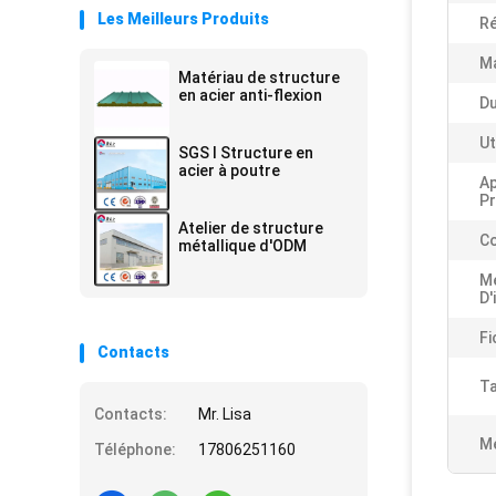
Les Meilleurs Produits
Ré
Ma
Matériau de structure
en acier anti-flexion
Du
Ut
SGS I Structure en
acier à poutre
Ap
Pr
Atelier de structure
Co
métallique d'ODM
M
D'
Fi
Contacts
Ta
Contacts:
Mr. Lisa
Me
Téléphone:
17806251160