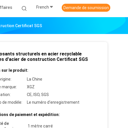
French
ffaires
Demande de soumission
ruction Certificat SGS
sants structurels en acier recyclable
es d'acier de construction Certificat SGS
 sur le produit:
rigine:
La Chine
 marque:
XGZ
cation:
CE, ISO, SGS
 de modèle:
Le numéro d'enregistrement
ions de paiement et expédition:
té de
1 mètre carré