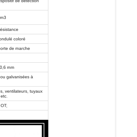
spositif de détection
cm3
résistance
ondulé coloré
 porte de marche
e 0,6 mm
 ou galvanisées à
, ventilateurs, tuyaux
etc.
 OT;