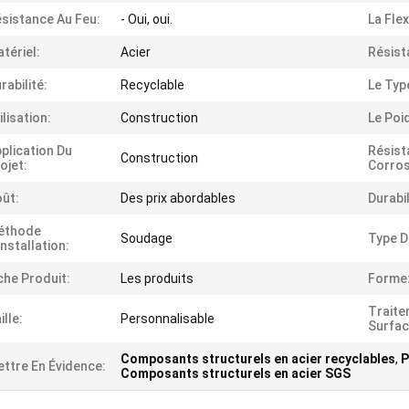
sistance Au Feu:
- Oui, oui.
La Flexi
tériel:
Acier
Résist
rabilité:
Recyclable
Le Typ
ilisation:
Construction
Le Poi
plication Du
Résist
Construction
ojet:
Corros
ût:
Des prix abordables
Durabil
éthode
Soudage
Type D
installation:
che Produit:
Les produits
Forme
Traite
ille:
Personnalisable
Surfac
Composants structurels en acier recyclables
,
P
ttre En Évidence:
Composants structurels en acier SGS