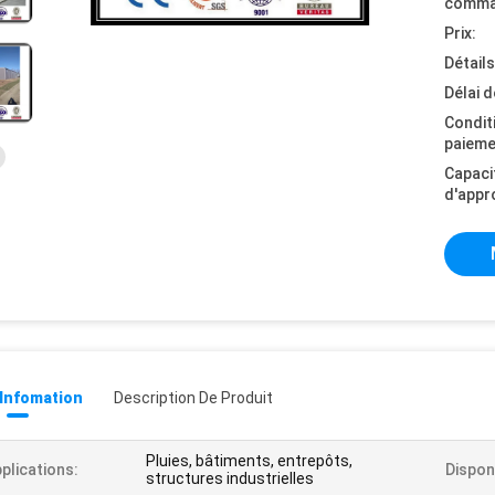
comma
Prix:
Détail
Délai d
Condit
paieme
Capaci
d'appr
 Infomation
Description De Produit
Pluies, bâtiments, entrepôts,
plications:
Disponi
structures industrielles