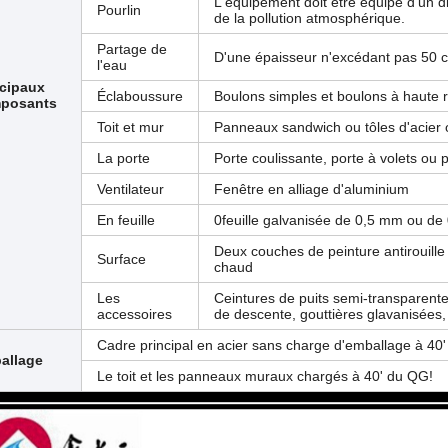
L'équipement doit être équipé d'un di
Pourlin
de la pollution atmosphérique.
Partage de
D'une épaisseur n'excédant pas 50 
l'eau
ncipaux
Éclaboussure
Boulons simples et boulons à haute 
posants
Toit et mur
Panneaux sandwich ou tôles d'acier 
La porte
Porte coulissante, porte à volets ou
Ventilateur
Fenêtre en alliage d'aluminium
En feuille
0feuille galvanisée de 0,5 mm ou d
Deux couches de peinture antirouille
Surface
chaud
Les
Ceintures de puits semi-transparentes
accessoires
de descente, gouttières glavanisées, 
Cadre principal en acier sans charge d'emballage à 40'
allage
Le toit et les panneaux muraux chargés à 40' du QG!