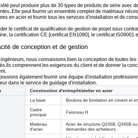
iété peut produire plus de 30 types de produits de série avec de
entes..Elle peut fournir un ensemble complet de matériaux néces
ures en acier et fournir tous les services d'installation et de cons
er le certificat de qualification de gestion de projet sous cont
ne, la certification CE [certificat EN1090], le certificat IS09001 e
cité de conception et de gestion
ingénieurs, nous connaissons bien la conception de toutes les s
lés.Ils comprennent les exigences du client et de donner la co
ent.
pouvons également fournir une équipe d'installation profession
eur dans le service de guidage d'installation.
m
Construction d'entrepôt/atelier en acier
La base
Boulons de fondation en ciment et en
Cadre
Faisceau H
principal
Matériau
Acier de structure Q235B, Q345B ou 
d'acier
demandes des acheteurs.