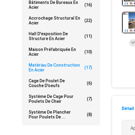
Bâtiments De Bureaux En
(16)
Acier
Accrochage Structural En
(22)
Acier
Hall D'exposition De
(11)
Structure En Acier
Maison Préfabriquée En
(10)
Acier
Matériau De Construction
(17)
En Acier
Cage De Poulet De
(6)
Couche D'oeufs
Système De Cage Pour
(7)
Poulets De Chair
Détail
Système De Plancher
(8)
Pour Poulets De ...
Ap