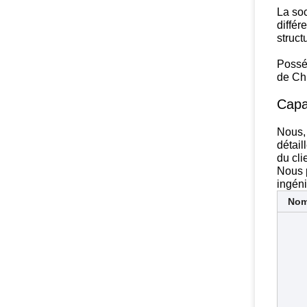
La soc
différ
struct
Posséd
de Chi
Capa
Nous, 
détail
du cli
Nous 
ingéni
No