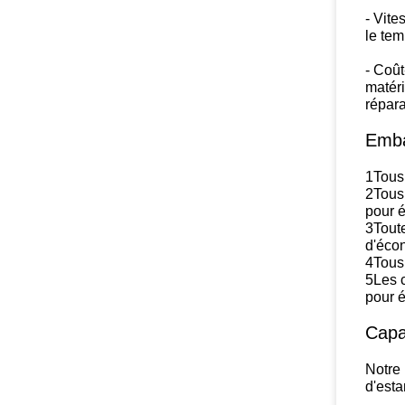
- Vite
le tem
- Coût
matéri
répara
Emba
1Tous
2Tous 
pour é
3Toute
d'éco
4Tous
5Les 
pour é
Capa
Notre 
d'esta