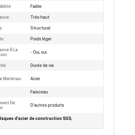
bilité:
Faible
ance:
Très haut
e:
Structurel
ds:
Poids léger
ance À La
- Oui, oui.
ion:
ité:
Durée de vie
e Matériau:
Acier
:
Faisceau
ment De
D'autres produits
e:
laques d'acier de construction SGS
,