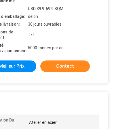
nde min:
USD 39.9-69.9 SQM
s d'emballage:
selon
e livraison:
30 jours ouvrables
ions de
T/T
nt:
té
5000 tonnes par an
ovisionnement:
Meilleur Prix
Contact
ation Du
Atelier en acier