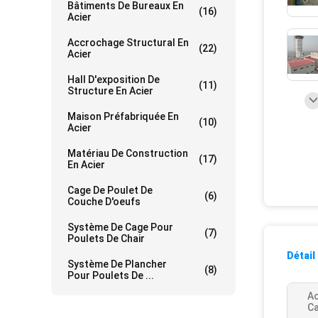
Bâtiments De Bureaux En
(16)
Acier
Accrochage Structural En
(22)
Acier
Hall D'exposition De
(11)
Structure En Acier
Maison Préfabriquée En
(10)
Acier
Matériau De Construction
(17)
En Acier
Cage De Poulet De
(6)
Couche D'oeufs
Système De Cage Pour
(7)
Poulets De Chair
Détail
Système De Plancher
(8)
Pour Poulets De ...
Ac
Ca