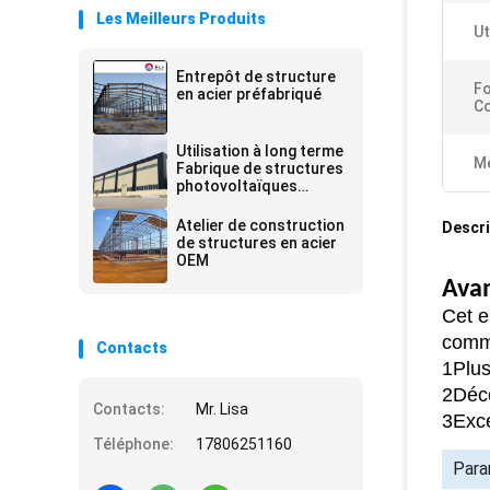
Les Meilleurs Produits
Ut
Entrepôt de structure
Fo
en acier préfabriqué
Co
Utilisation à long terme
Me
Fabrique de structures
photovoltaïques
préfabriquées en acier
Atelier
Atelier de construction
Descri
de structures en acier
OEM
Avan
Cet e
comme
Contacts
1Plus
2Déco
Contacts:
Mr. Lisa
3Exce
Téléphone:
17806251160
Para