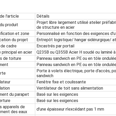
e l'article
Détails
Projet libre largement utilisé atelier préfab
du produit
de structure en acier
fication et zone
Personnalisé en fonction des exigences d'uti
cation du projet
Entrepôt logistique/ hangar sidérurgique/ ate
 de cadre
Encastrés par portail
 principal en acier
Q235B ou Q355B Acier H soudé ou laminé à
s de toiture
Panneau sandwich en PE ou en tôle ondulé
ment
Panneau sandwich en PE ou en tôle ondulé
Porte à volets électrique, porte d'accès, p
rte
sandwich
lateur
Fenêtre fixe et coulissante
lation
Ventilateur de toit sans alimentation
ment du parapet
Basé sur les exigences
erture
Basé sur les exigences
s appareils de
d'une épaisseur n'excédant pas 1 mm
ement des eaux