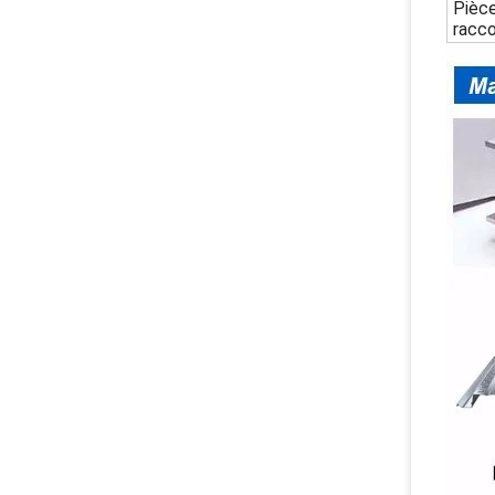
Pièc
racc