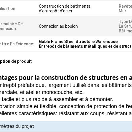
Construction de bâtiments
Revêt
ilisation:
d'entrepôt d'acier
Mur:
Type D
rmulaire De
Connexion au boulon
La Str
nnexion:
Bâtime
Gable Frame Steel Structure Warehouse
,
ttre En Évidence:
Entrepôt de bâtiments métalliques et de struct
ption de produit
tages pour la construction de structures en a
ntrepôt préfabriqué, largement utilisé dans les bâtiment
rciale, et atelier monocouche, etc.
 facile et plus rapide à assembler et à démonter.
ration simple et flexible, conception de protection de l'
llentes caractéristiques: résistant aux coups, résistant au 
mètres du projet