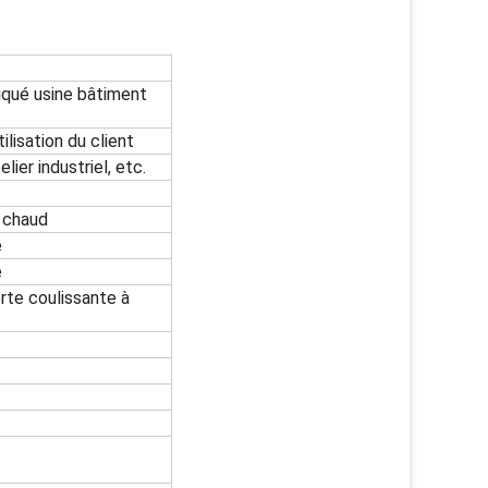
riqué usine bâtiment
lisation du client
lier industriel, etc.
 chaud
e
e
orte coulissante à