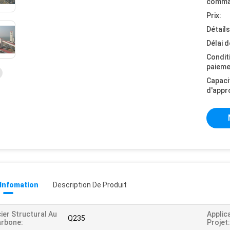
comma
Prix:
Détail
Délai d
Condit
paieme
Capaci
d'appr
 Infomation
Description De Produit
ier Structural Au
Applic
Q235
rbone:
Projet: