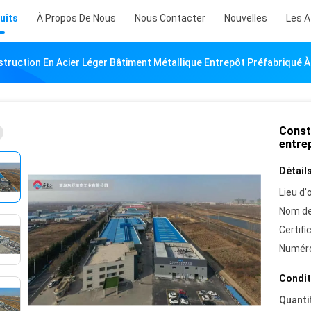
uits
À Propos De Nous
Nous Contacter
Nouvelles
Les A
truction En Acier Léger Bâtiment Métallique Entrepôt Préfabriqué 
Const
entre
Détails
Lieu d'o
Nom de
Certifi
Numéro
Condit
Quanti