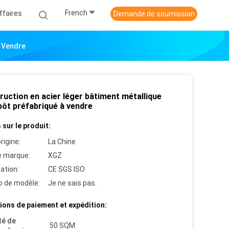
French
ffaires
Demande de soumission
À Vendre
ruction en acier léger bâtiment métallique
pôt préfabriqué à vendre
 sur le produit:
rigine:
La Chine
 marque:
XGZ
cation:
CE SGS ISO
 de modèle:
Je ne sais pas.
ions de paiement et expédition:
té de
50 SQM