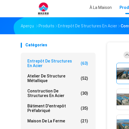
À La Maison
Prod
Aperçu
Produits
Entrepôt De Structures En Acier
Cons
Catégories
Entrepôt De Structures
(63)
En Acier
Atelier De Structure
(52)
Métallique
Construction De
(30)
Structures En Acier
Bâtiment D'entrepôt
(35)
Préfabriqué
Maison De La Ferme
(21)