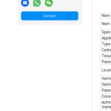
Nom d
Contact
Nom 
Spéci
Appli
Type
Cadre
Tissu
Pare
La po
Venti
Venti
Pare
Couv
autre
trait