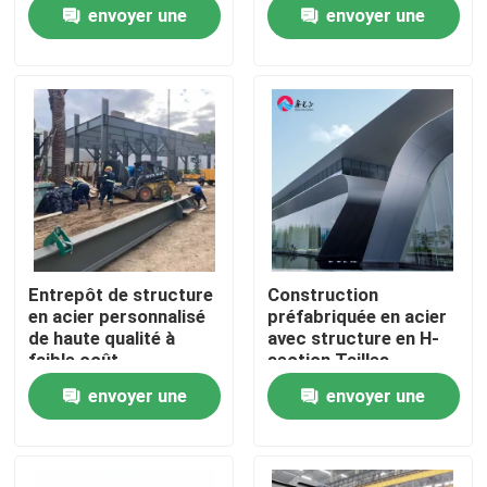
envoyer une
envoyer une
demande
demande
Visite de l'usine
Contrôle de la qualité
Nous contacter
Nouvelles
Entrepôt de structure
Construction
en acier personnalisé
préfabriquée en acier
Les affaires
de haute qualité à
avec structure en H-
faible coût
section Tailles
personnalisées
envoyer une
envoyer une
Demandez un devis
demande
demande
Entrepôt de structures en acier