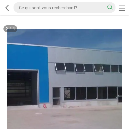
2
/
4