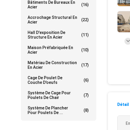
Bâtiments De Bureaux En
(16)
Acier
Accrochage Structural En
(22)
Acier
Hall D'exposition De
(11)
Structure En Acier
Maison Préfabriquée En
(10)
Acier
Matériau De Construction
(17)
En Acier
Cage De Poulet De
(6)
Couche D'oeufs
Système De Cage Pour
(7)
Poulets De Chair
Détail
Système De Plancher
(8)
Pour Poulets De ...
Em