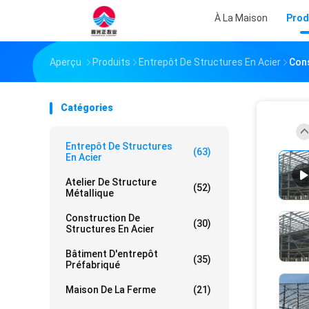
À La Maison
Prod
Aperçu
Produits
Entrepôt De Structures En Acier
Cons
Catégories
Entrepôt De Structures
(63)
En Acier
Atelier De Structure
(52)
Métallique
Construction De
(30)
Structures En Acier
Bâtiment D'entrepôt
(35)
Préfabriqué
Maison De La Ferme
(21)