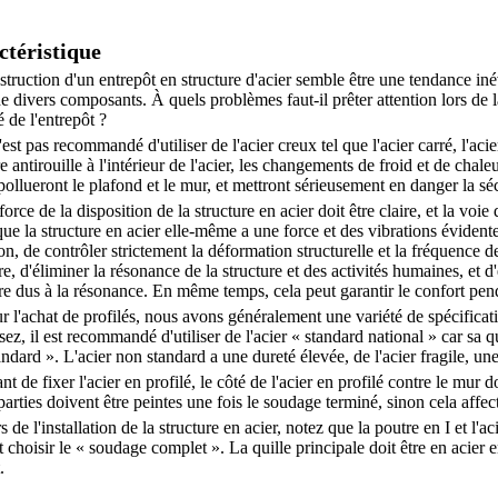
ctéristique
truction d'un entrepôt en structure d'acier semble être une tendance inév
de divers composants. À quels problèmes faut-il prêter attention lors de la
té de l'entrepôt ?
n'est pas recommandé d'utiliser de l'acier creux tel que l'acier carré, l'acier
e antirouille à l'intérieur de l'acier, les changements de froid et de chale
 pollueront le plafond et le mur, et mettront sérieusement en danger la séc
force de la disposition de la structure en acier doit être claire, et la voie
ue la structure en acier elle-même a une force et des vibrations évidentes
on, de contrôler strictement la déformation structurelle et la fréquence de
re, d'éliminer la résonance de la structure et des activités humaines, et 
re dus à la résonance. En même temps, cela peut garantir le confort penda
r l'achat de profilés, nous avons généralement une variété de spécificat
sez, il est recommandé d'utiliser de l'acier « standard national » car sa qu
ndard ». L'acier non standard a une dureté élevée, de l'acier fragile, une 
nt de fixer l'acier en profilé, le côté de l'acier en profilé contre le mur d
parties doivent être peintes une fois le soudage terminé, sinon cela affec
s de l'installation de la structure en acier, notez que la poutre en I et l'
 choisir le « soudage complet ». La quille principale doit être en acier e
.