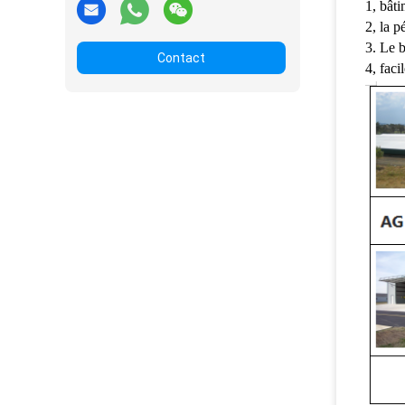
1, bâti
2, la p
3. Le b
Contact
4, faci