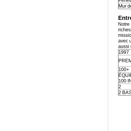
Fenêt
Mur d
Entr
Notre 
riches
missio
avec u
aussi 
1997
PREM
100+
ÉQUI
100 
2
2 BA