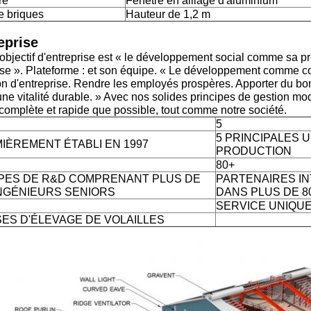
re
Fenêtre en alliage d'aluminium
e briques
Hauteur de 1,2 m
eprise
objectif d'entreprise est « le développement social comme sa pro
se ». Plateforme : et son équipe. « Le développement comme cœur
n d'entreprise. Rendre les employés prospères. Apporter du bon
ne vitalité durable. » Avec nos solides principes de gestion m
complète et rapide que possible, tout comme notre société.
5
5 PRINCIPALES 
IÈREMENT ÉTABLI EN 1997
PRODUCTION
80+
PES DE R&D COMPRENANT PLUS DE
PARTENAIRES I
INGÉNIEURS SENIORS
DANS PLUS DE 8
SERVICE UNIQU
SES D'ÉLEVAGE DE VOLAILLES