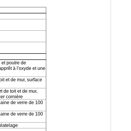
 et poutre de
apprêt à l'oxyde et une
t et de mur, surface
t de toit et de mur,
ier cornière
laine de verre de 100
laine de verre de 100
platelage