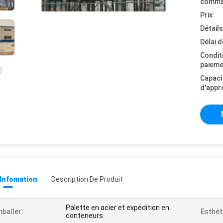
comma
Prix:
Détail
Délai d
Condit
paieme
Capaci
d'appr
 Infomation
Description De Produit
Palette en acier et expédition en
baller:
Esthét
conteneurs