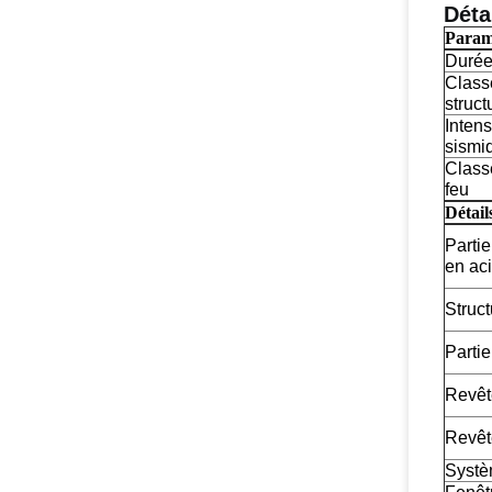
Déta
Param
Durée
Classe
struct
Intens
sismi
Class
feu
Détail
Partie
en aci
Struc
Partie
Revêt
Revêt
Systè