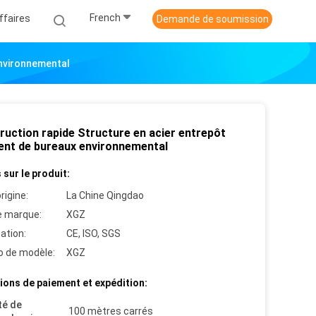
French
ffaires
Demande de soumission
Environnemental
ruction rapide Structure en acier entrepôt
ent de bureaux environnemental
 sur le produit:
rigine:
La Chine Qingdao
 marque:
XGZ
cation:
CE, ISO, SGS
 de modèle:
XGZ
ions de paiement et expédition:
té de
100 mètres carrés