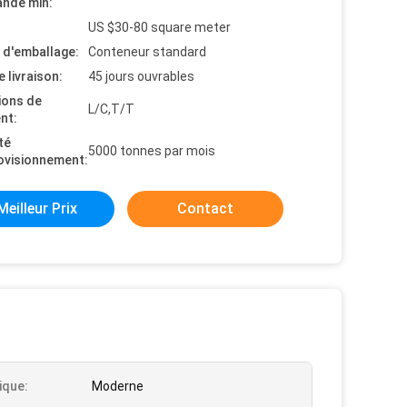
nde min:
US $30-80 square meter
s d'emballage:
Conteneur standard
e livraison:
45 jours ouvrables
ions de
L/C,T/T
nt:
té
5000 tonnes par mois
ovisionnement:
Meilleur Prix
Contact
ique:
Moderne