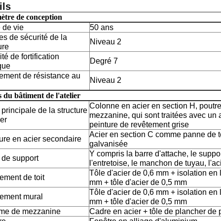
ils
ètre de conception
 de vie
50 ans
s de sécurité de la
Niveau 2
ure
ité de fortification
Degré 7
que
ement de résistance au
Niveau 2
s du bâtiment de l'atelier
Colonne en acier en section H, poutre
 principale de la structure
mezzanine, qui sont traitées avec un 
er
peinture de revêtement grise
Acier en section C comme panne de toi
ture en acier secondaire
galvanisée
Y compris la barre d'attache, le suppor
 de support
l'entretoise, le manchon de tuyau, l'ac
Tôle d'acier de 0,6 mm + isolation en 
ement de toit
mm + tôle d'acier de 0,5 mm
Tôle d'acier de 0,6 mm + isolation en 
ement mural
mm + tôle d'acier de 0,5 mm
me de mezzanine
Cadre en acier + tôle de plancher de 