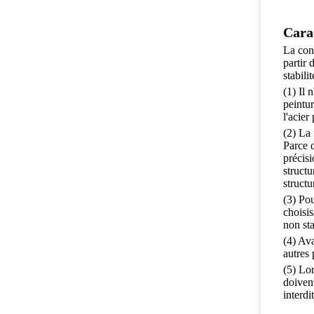
Cara
La cons
partir 
stabili
(1) Il 
peintur
l'acier
(2) La 
Parce q
précisi
structu
structu
(3) Pou
choisis
non sta
(4) Ava
autres 
(5) Lor
doivent
interdit