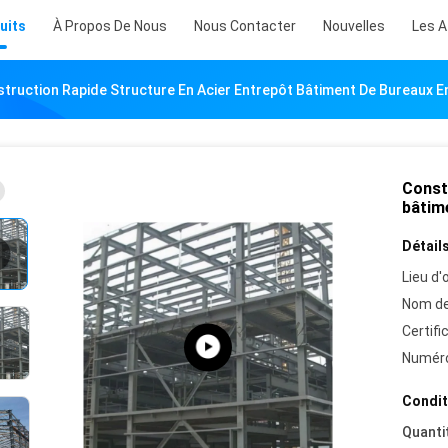
uits
À Propos De Nous
Nous Contacter
Nouvelles
Les A
truction Rapide Structure En Acier Entrepôt Bâtiment De Bureaux 
Const
bâtim
Détails
Lieu d'o
Nom de
Certifi
Numéro
Condit
Quanti