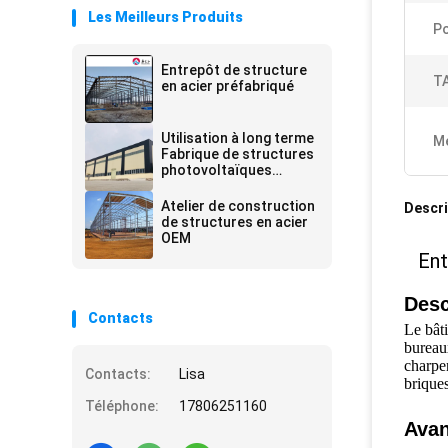
Les Meilleurs Produits
Po
Entrepôt de structure
TA
en acier préfabriqué
Utilisation à long terme
Me
Fabrique de structures
photovoltaïques
préfabriquées en acier
Atelier
Atelier de construction
Descri
de structures en acier
OEM
Ent
Desc
Contacts
Le bât
bureaux
charpen
Contacts:
Lisa
briques
Téléphone:
17806251160
Avan