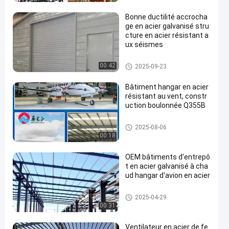
Bonne ductilité accrocha
ge en acier galvanisé stru
cture en acier résistant a
ux séismes
Accrochage structural en acier
00:42
2025-09-23
Bâtiment hangar en acier
résistant au vent, constr
uction boulonnée Q355B
Accrochage structural en acier
2025-08-06
00:18
OEM bâtiments d'entrepô
t en acier galvanisé à cha
ud hangar d'avion en acier
Accrochage structural en acier
2025-04-29
00:31
Ventilateur en acier de fe