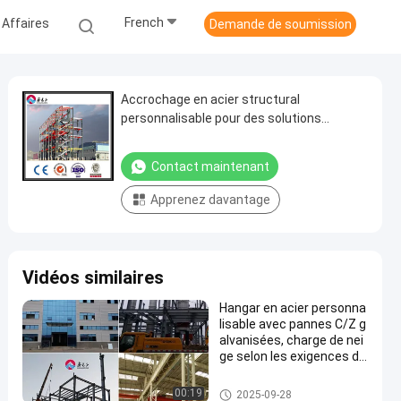
French
 Affaires
Demande de soumission
Accrochage en acier structural
personnalisable pour des solutions
d'entrepôt de haute performance
Contact maintenant
Apprenez davantage
Vidéos similaires
Hangar en acier personna
lisable avec pannes C/Z g
alvanisées, charge de nei
ge selon les exigences du
client
Accrochage structural en acier
00:19
2025-09-28