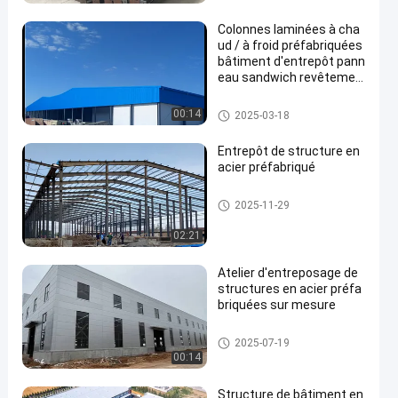
Colonnes laminées à cha
ud / à froid préfabriquées
bâtiment d'entrepôt pann
eau sandwich revêtemen
t en tôle d'acier pour la co
nstruction durable
Entrepôt de structures en acier
00:14
2025-03-18
Entrepôt de structure en
acier préfabriqué
Entrepôt de structures en acier
2025-11-29
02:21
Atelier d'entreposage de
structures en acier préfa
briquées sur mesure
Entrepôt de structures en acier
2025-07-19
00:14
Structure de bâtiment en