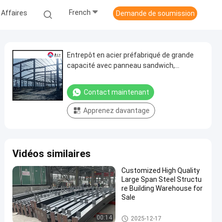
French
 Affaires
Demande de soumission
Entrepôt en acier préfabriqué de grande
capacité avec panneau sandwich,
panneau mural et fenêtres en aluminium
Contact maintenant
Apprenez davantage
Vidéos similaires
Customized High Quality
Large Span Steel Structu
re Building Warehouse for
Sale
Entrepôt de structures en acier
00:14
2025-12-17