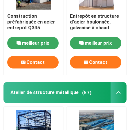
Maison préfabriquée en acier
Construction
Entrepôt en structure
préfabriquée en acier
d'acier boulonnée,
entrepôt Q345
galvanisé à chaud
Matériau de construction en acier
meilleur prix
meilleur prix
cage de poulet de couche d'oeufs
Contact
Contact
Système de cage pour poulets de chair
Système de plancher pour poulets de chair
Atelier de structure métallique
(57)