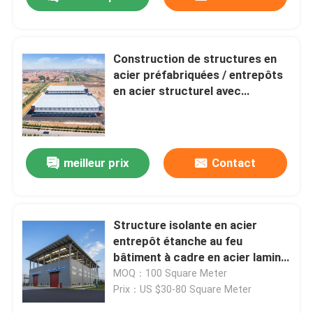
Construction de structures en
acier préfabriquées / entrepôts
en acier structurel avec
assemblage facile et durabilité
meilleur prix
Contact
À la maison
Structure isolante en acier
entrepôt étanche au feu
bâtiment à cadre en acier laminé
Produits
à chaud conçu pour le stockage
MOQ：100 Square Meter
et la protection industriels
Prix：US $30-80 Square Meter
À propos de nous