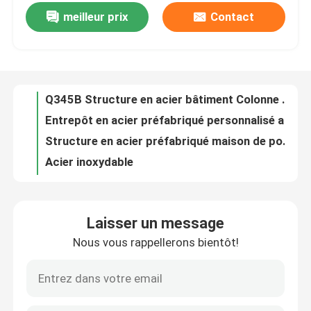
meilleur prix
Contact
Peinture anti-rouille Atelier métallique Bâtiments Entrepôt métallique préfabriqué ODM
Q345B Structure en acier bâtiment Colonne en acier ODM Certificat CE
Visite de l'usine
Entrepôt en acier préfabriqué personnalisé avec panneau sandwich
Structure en acier préfabriqué maison de poulet avec toit sandwich
Contrôle de la qualité
Acier inoxydable
Entrepôt en acier galvanisé préfabriqué
Nous contacter
Panneau sandwich Structure en acier léger entrepôt galvanisé à chaud
Bâtiments de hangars en acier préfabriqués Hangars d'avions en métal sur mesure
Nouvelles
Bâtiments de bureaux à ossature en acier certifiés CE avec résistance sismique
Bonne ductilité accrochage en acier galvanisé structure en acier résistant aux séismes
Les affaires
Laisser un message
Construction de salles en acier moderne Construction de structures en acier étanche sur mesure
Nous vous rappellerons bientôt!
BV Structure en acier résistant aux tremblements de terre Atelier fenêtre en aluminium
Demandez un devis
Constructions préfabriquées industrielles résistantes au vent Structure en acier Fenêtre en alliage d'aluminium
bâtiment d'entrepôt de structure d'acier sur mesure avec poutres de section H
Entrepôt de structures en acier
Construction de bâtiments résidentiels en métal pour les garages