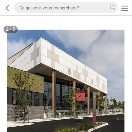
2
/
5