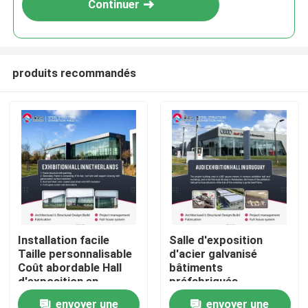
Continuer
produits recommandés
À la maison
Installation facile
Salle d'exposition
Taille personnalisable
d'acier galvanisé
Produits
Coût abordable Hall
bâtiments
d'exposition en
préfabriqués
structure d'acier
industriels ignifuges
envoyer une
envoyer une
À propos de nous