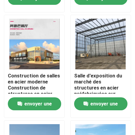
demande
demande
Visite de l'usine
Contrôle de la qualité
Nous contacter
Nouvelles
Construction de salles
Salle d'exposition du
en acier moderne
marché des
Construction de
structures en acier
Les affaires
structures en acier
préfabriquées sur
étanche sur mesure
mesure de haute
envoyer une
envoyer une
qualité
Demandez un devis
demande
demande
Entrepôt de structures en acier