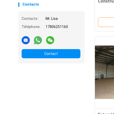
Construc
Contacts
Contacts:
Mr. Lisa
Téléphone:
17806251160
Contact