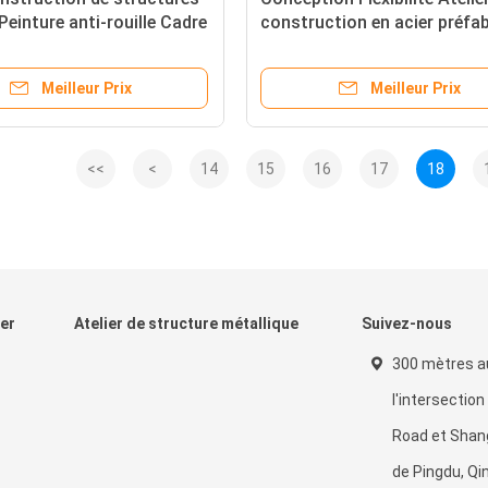
 Peinture anti-rouille Cadre
construction en acier préfa
ue préfabriqué
pour l'industrie commercial
Meilleur Prix
Meilleur Prix
<<
<
14
15
16
17
18
ier
Atelier de structure métallique
Suivez-nous
300 mètres a
l'intersectio
Road et Shang
de Pingdu, Qi