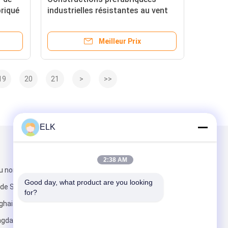
briqué
industrielles résistantes au vent
e
Structure en acier Fenêtre en
alliage d'aluminium
Meilleur Prix
19
20
21
>
>>
ELK
Mail nous
2:38 AM
u nord de
Good day, what product are you looking 
n de Shenzhen
for?
hai Road, ville
ngdao,