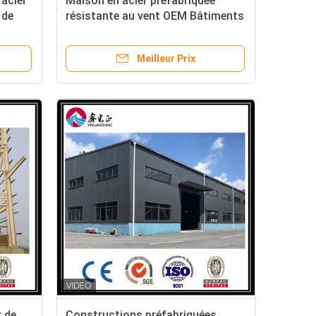
 acier
Maison en acier préfabriquée
 de
résistante au vent OEM Bâtiments
à charpente métallique
Meilleur Prix
r de
Constructions préfabriquées