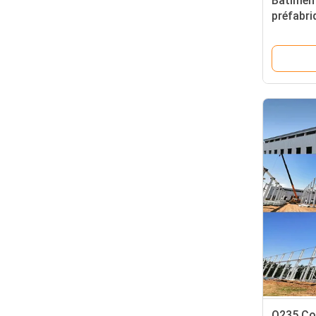
Bâtiment
préfabri
métal s
Q235 Co