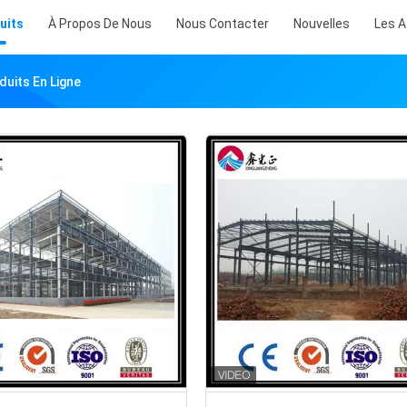
uits
À Propos De Nous
Nous Contacter
Nouvelles
Les A
uits En Ligne